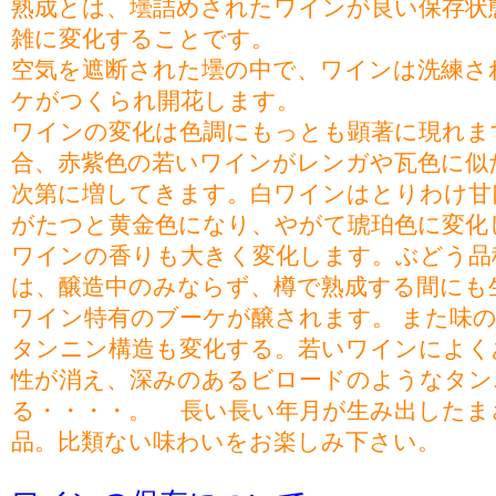
熟成とは、壜詰めされたワインが良い保存状
雑に変化することです。
空気を遮断された壜の中で、ワインは洗練さ
ケがつくられ開花します。
ワインの変化は色調にもっとも顕著に現れま
合、赤紫色の若いワインがレンガや瓦色に似
次第に増してきます。白ワインはとりわけ甘
がたつと黄金色になり、やがて琥珀色に変化
ワインの香りも大きく変化します。ぶどう品
は、醸造中のみならず、樽で熟成する間にも
ワイン特有のブーケが醸されます。 また味
タンニン構造も変化する。若いワインによく
性が消え、深みのあるビロードのようなタン
る・・・・。 長い長い年月が生み出したま
品。比類ない味わいをお楽しみ下さい。