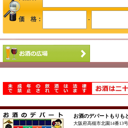
価 格：
-
お酒のデパートもりも
大阪府高槻市北園14番13