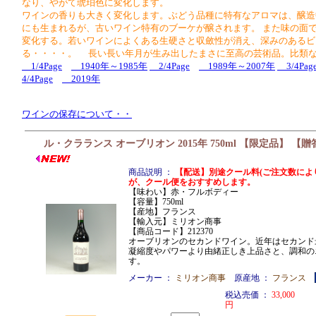
なり、やがて琥珀色に変化します。
ワインの香りも大きく変化します。ぶどう品種に特有なアロマは、醸造
にも生まれるが、古いワイン特有のブーケが醸されます。 また味の面
変化する。若いワインによくある生硬さと収斂性が消え、深みのあるビ
る・・・・。 長い長い年月が生み出したまさに至高の芸術品。比類
1/4Page
1940年～1985年
2/4Page
1989年～2007年
3/4Pag
4/4Page
2019年
ワインの保存について・・
ル・クラランス オーブリオン 2015年 750ml 【限定品】 【
商品説明 ：
【配送】別途クール料(ご注文数により3
が、クール便をおすすめします。
【味わい】赤・フルボディー
【容量】750ml
【産地】フランス
【輸入元】ミリオン商事
【商品コード】212370
オーブリオンのセカンドワイン。近年はセカンド
凝縮度やパワーより由緒正しき上品さと、調和の
す。
メーカー ：
ミリオン商事
原産地 ：
フランス
税込売価 ：
33,000
円