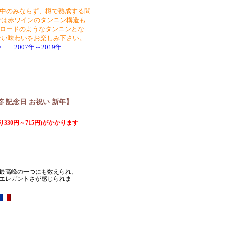
中のみならず、樽で熟成する間
では赤ワインのタンニン構造も
ロードのようなタンニンとな
ない味わいをお楽しみ下さい。
e
2007年～2019年
贈答 記念日 お祝い 新年】
30円～715円)がかかります
最高峰の一つにも数えられ、
エレガントさが感じられま