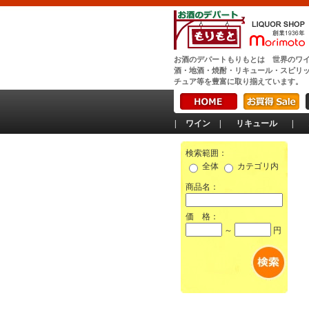
お酒のデパートもりもとは 世界のワ
酒・地酒・焼酎・リキュール・スピリ
チュア等を豊富に取り揃えています。
|
ワイン
|
リキュール
|
検索範囲：
全体
カテゴリ内
商品名：
価 格：
～
円