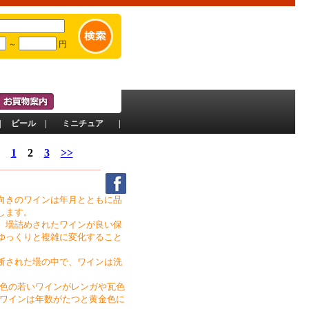
～
円
|
ビール
|
ミニチュア
|
1
2
3
>>
向きのワインは年月とともに品
します。
、壜詰めされたワインが良い保
ゆっくりと複雑に変化すること
断された壜の中で、ワインは洗
色の若いワインがレンガや瓦色
ワインは年数がたつと黄金色に