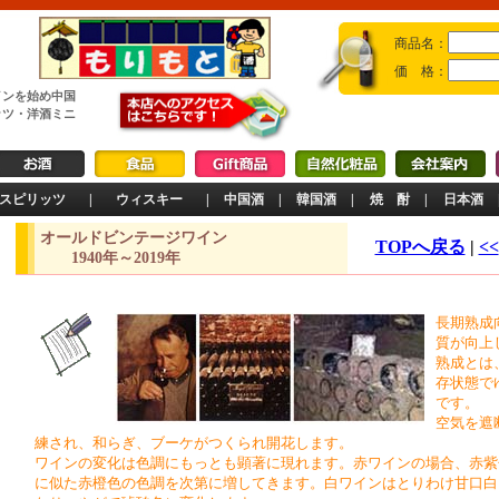
商品名：
価 格：
インを始め中国
ッツ・洋酒ミニ
スピリッツ
|
ウィスキー
|
中国酒
|
韓国酒
|
焼 酎
|
日本酒
オールドビンテージワイン
TOPへ戻る
|
<<
1940年～2019年
長期熟成
質が向上
熟成とは
存状態で
です。
空気を遮
練され、和らぎ、ブーケがつくられ開花します。
ワインの変化は色調にもっとも顕著に現れます。赤ワインの場合、赤紫
に似た赤橙色の色調を次第に増してきます。白ワインはとりわけ甘口白