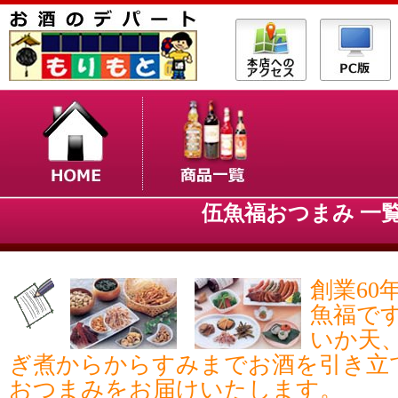
伍魚福おつまみ 一
創業60
魚福で
いか天
ぎ煮からからすみまでお酒を引き立
おつまみをお届けいたします。