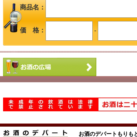
商品名：
価 格：
-
お酒のデパートもりも