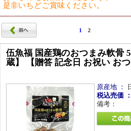
是非いちどご賞味ください。
1
2
伍魚福 国産鶏のおつまみ軟骨 5
蔵】 【贈答 記念日 お祝い 
原産地 ：
税込売価 
備考：