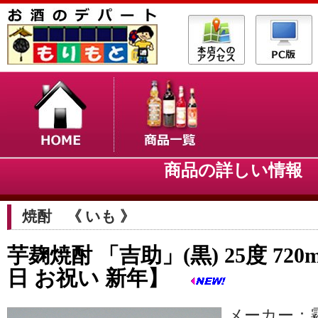
商品の詳しい情
焼酎 《 いも 》
芋麹焼酎 「吉助」(黒) 25度 720
日 お祝い 新年】
メーカー：