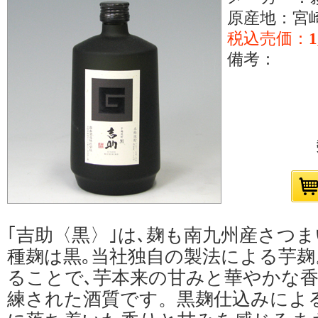
原産地：宮
税込売価：
1
備考：
｢吉助〈黒〉｣は､麹も南九州産さつまい
種麹は黒｡当社独自の製法による芋麹
ることで､芋本来の甘みと華やかな
練された酒質です。黒麹仕込みによ