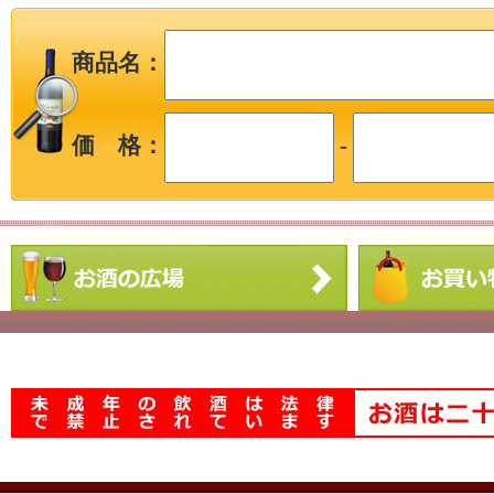
商品名：
価 格：
-