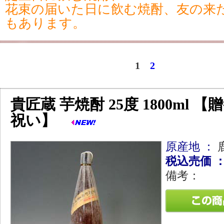
花束の届いた日に飲む焼酎、友の来
もあります。
1
2
貴匠蔵 芋焼酎 25度 1800ml 【
祝い】
原産地 ：
税込売価 
備考：