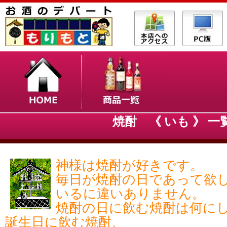
焼酎 《 いも 》 一
神様は焼酎が好きです。
毎日が焼酎の日であって欲
いるに違いありません。
焼酎の日に飲む焼酎は何に
誕生日に飲む焼酎、