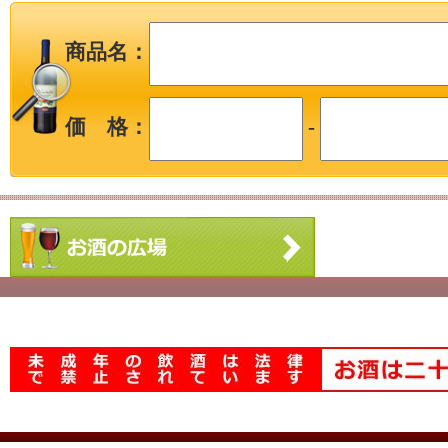
商品名：
価 格：
-