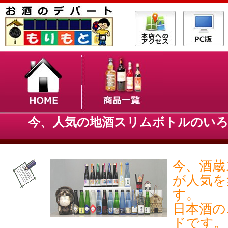
今、人気の地酒スリムボトルのいろ
今、酒蔵
が人気を
す。
日本酒の
ドです。