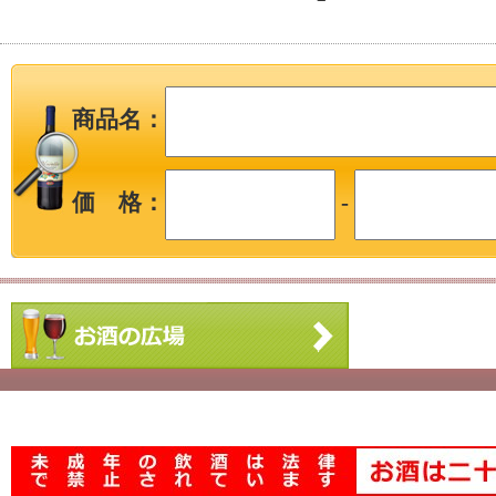
商品名：
価 格：
-