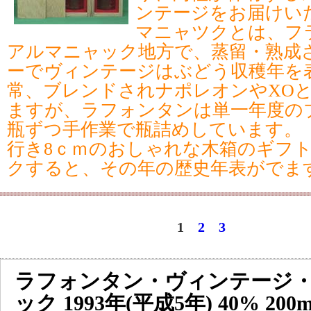
ンテージをお届けい
マニャツクとは、フ
アルマニャック地方で、蒸留・熟成
ーでヴィンテージはぶどう収穫年を
常、ブレンドされナポレオンやXO
ますが、ラフォンタンは単一年度の
瓶ずつ手作業で瓶詰めしています。 
行き8ｃｍのおしゃれな木箱のギフ
クすると、その年の歴史年表がでま
1
2
3
ラフォンタン・ヴィンテージ
ック 1993年(平成5年) 40% 20