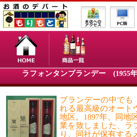
ラフォンタンブランデー (1955年～
ブランデーの中でも
れる最高級のオート
地区。1897年、同
業を致しました、ラ
り、同社が保有する