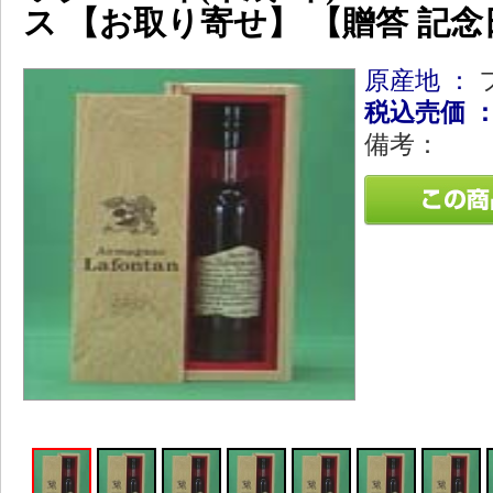
ス 【お取り寄せ】 【贈答 記
原産地 ：
税込売価 
備考：