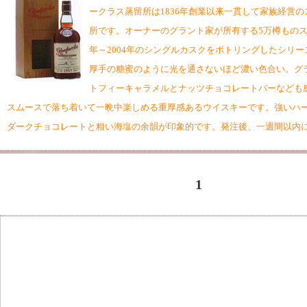
ークラス蒸留所は1836年創業以来一貫して家族経営
所です。オーナーのグラント家が所有する5万樽ものス
年～2004年のシングルカスクをボトリングしたシリー
厚手の糖蜜のように光を通さないほど濃い色合い。グ
トフィーキャラメルとナッツチョコレートバーなども
スムースで落ち着いて一晩中楽しめる重厚感あるウイスキーです。強いハ
ダークチョコレートと粗い海塩の余韻が印象的です。発注後、一週間以内
1