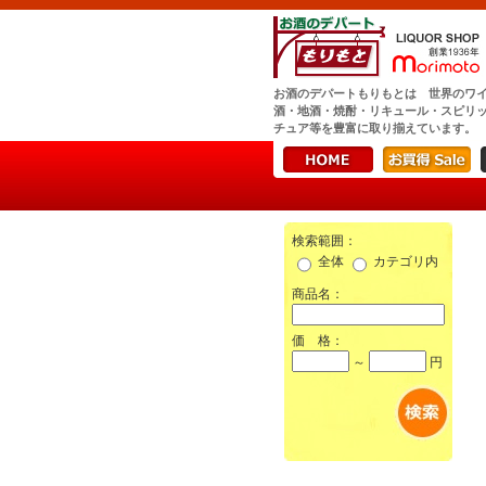
お酒のデパートもりもとは 世界のワ
酒・地酒・焼酎・リキュール・スピリ
チュア等を豊富に取り揃えています。
検索範囲：
全体
カテゴリ内
商品名：
価 格：
～
円