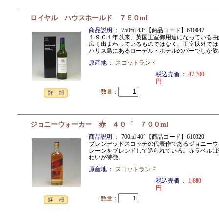
ロイヤル ハウスホールド ７５０ml
商品説明 ：
750ml 43°【商品コード】610047
１９０１年以来、英国王室御用達になっている由
広く出まわっているものではなく、王室以外では
ハリス島にあるローデル・ホテルのバーでしか
原産地 ：
スコットランド
税込売価 ：
47,700
円
数量：
ジョニーウォーカー 赤 ４０゜ ７００ml
商品説明 ：
700ml 40°【商品コード】610320
ブレンデッドスコッチの代表作であるジョニーウ
レーンをブレンドして造られている。赤ラベルは
わいが特徴。
原産地 ：
スコットランド
税込売価 ：
1,880
円
数量：