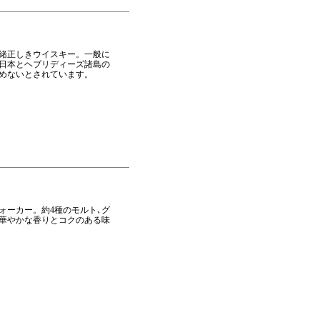
緒正しきウイスキー。一般に
日本とヘブリディーズ諸島の
飲めないとされています。
ォーカー。約4種のモルト､グ
華やかな香りとコクのある味