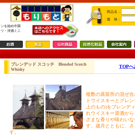
商品名：
価 格：
インを始め中国
ッツ・洋酒ミニ
ブレンデッド スコッチ Blended Scotch
TOP
Whisky
複数の蒸留所の混ぜ合
トウイスキーとグレン
上のもの)をブレンデ
れウイスキー原酒から
ざまな香りや味わいな
す。歳月とともに、さ
す。