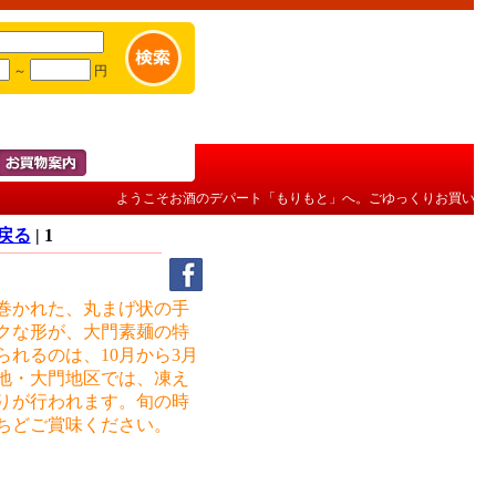
～
円
ようこそお酒のデパート「もりもと」へ。ごゆっくりお買い物を
へ戻る
| 1
巻かれた、丸まげ状の手
クな形が、大門素麺の特
れるのは、10月から3月
地・大門地区では、凍え
りが行われます。旬の時
いちどご賞味ください。