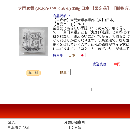
大門素麺 (おおかどそうめん) 350g 日本 【限定品】 【贈答 
商品説明 ：
【生産者】大門素麺事業部【振】(日本)
【商品コード】7661
全国的にも珍しい手延べそうめんで、細く長く、
で、「島田素麺」とも「丸まげ素麺」とも呼ばれ
粉を精選し、絹ふるいにかけてから、何回もこね
かくねばりが強くなります。伝統製法で、繰り返
長く延ばしていくので、めんの繊維がワイヤ状に
仕上がります。「コシ」と「歯ざわり」が身上
原産地 ：
日本
税込売価 ：
910円
数量：
1
GIFT
お買い物案内
日本酒 GiftSale
ご注文方法