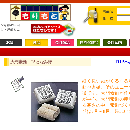
商品名：
価 格：
インを始め中国
ッツ・洋酒ミニ
TOP
大門素麺 JAとなみ野
細く長い麺がくるくる
延べ素麺。そのユニー
徴です。大門素麺が作ら
が中心。大門素麺の産
る寒さの中、素麺づく
期は7月～8月。是非