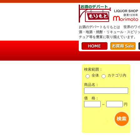
お酒のデパートもりもとは 世界のワ
酒・地酒・焼酎・リキュール・スピリ
チュア等を豊富に取り揃えています。
検索範囲：
全体
カテゴリ内
商品名：
価 格：
～
円