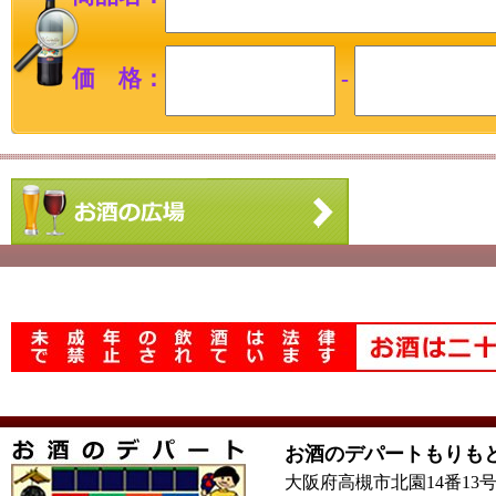
価 格：
-
お酒のデパートもりも
大阪府高槻市北園14番13