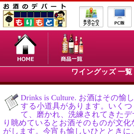
ワイングッズ 一覧
Drinks is Culture. お酒は
する小道具があります。いくつ
て、磨かれ、洗練されてきたデ
り眺めているとお酒そのものが文化
がします。今宵も愉しいひとときに