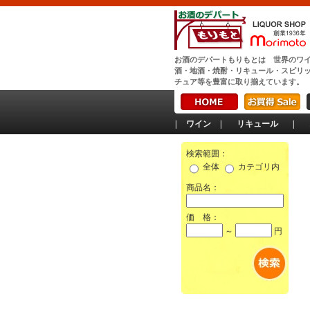
お酒のデパートもりもとは 世界のワ
酒・地酒・焼酎・リキュール・スピリ
チュア等を豊富に取り揃えています。
|
ワイン
|
リキュール
|
検索範囲：
全体
カテゴリ内
商品名：
価 格：
～
円