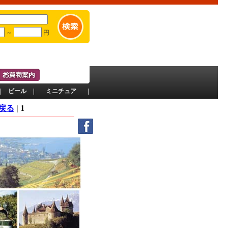
～
円
|
ビール
|
ミニチュア
|
へ戻る
| 1