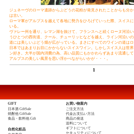
ジュネーヴのローマ遺跡からぶどうの花粉が発見されたことからも分か
は古い。
ローマ軍がアルプスを越えて各地に勢力をひろげていった際、スイスに
いる。
ヴァレー州を通り、レマン湖を抜けて、フランスへと続くローヌ河沿い
うひとつの西街道、クール、チューリッヒなどを越え、ライン河沿いの
道には美しいぶどう畑が広がっている。まさにすべてのワインの道はロ
日本ではあまりお目にかからないスイスワイン。しかしスイス人は世界
ン好き。大半が国内消費の為、高い品質にもかかわらずあまり流通して
アルプスの美しい風景を思い浮かべながらいかが・・・。
1
GIFT
お買い物案内
日本酒 GiftSale
ご注文方法
焼酎他 GiftSale
代金お支払い方法
食品・飲料他 Gift
商品の発送
送料について
ギフトについて
自然化粧品
セキュリティについて