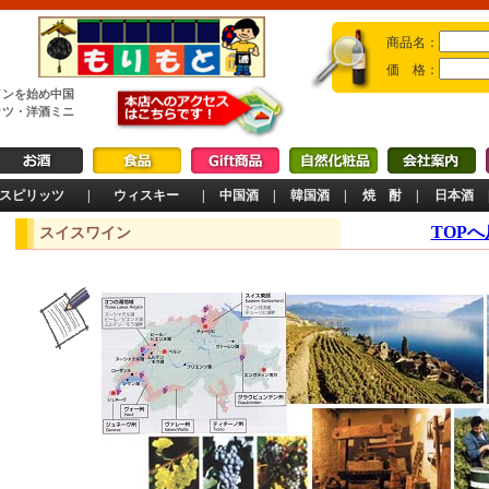
商品名：
価 格：
インを始め中国
ッツ・洋酒ミニ
スピリッツ
|
ウィスキー
|
中国酒
|
韓国酒
|
焼 酎
|
日本酒
TOP
スイスワイン