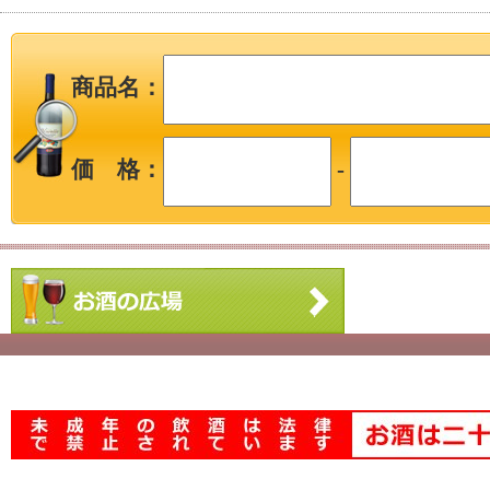
商品名：
価 格：
-