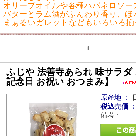
オリーブオイルや各種ハバネロソー
バターとラム酒がふんわり香り、ほ
まぁるいガレットなどもいろいろ揃
1
ふじや 法善寺あられ 味サラダ 1
記念日 お祝い おつまみ】
原産地 ：
税込売価 
備考：