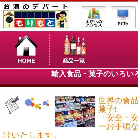
輸入食品・菓子のいろいろ
世界の食
菓子!
「安全・
ーお手頃
けいたします。