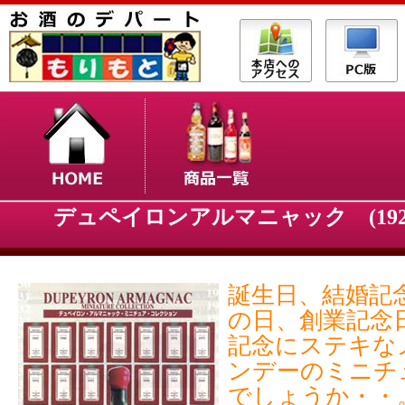
デュペイロンアルマニャック (1920～
誕生日、結婚記
の日、創業記念
記念にステキな
ンデーのミニチ
でしょうか・・