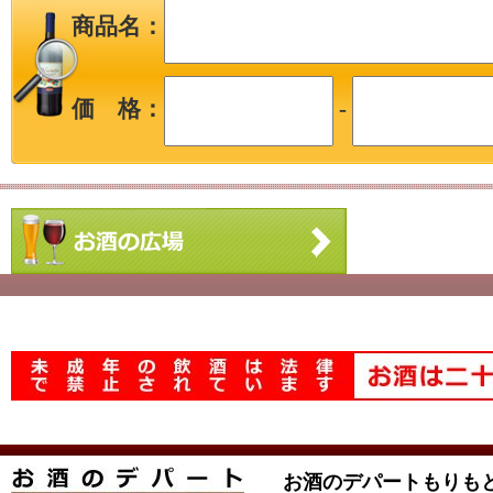
商品名：
価 格：
-
お酒のデパートもりも