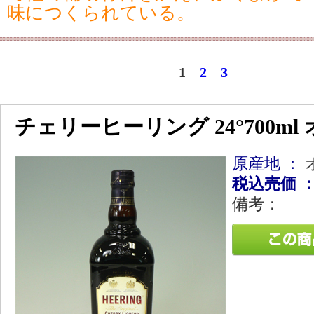
味につくられている。
1
2
3
チェリーヒーリング 24°700m
原産地 ：
税込売価 
備考：