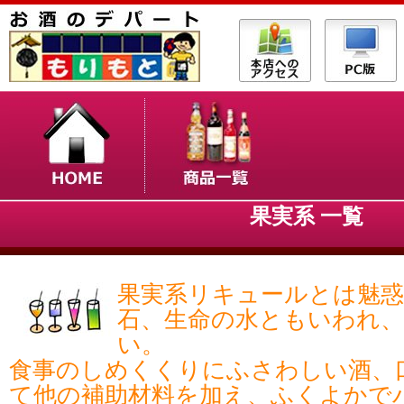
果実系 一覧
果実系リキュールとは魅惑
石、生命の水ともいわれ、
い。
食事のしめくくりにふさわしい酒、
て他の補助材料を加え、ふくよかで