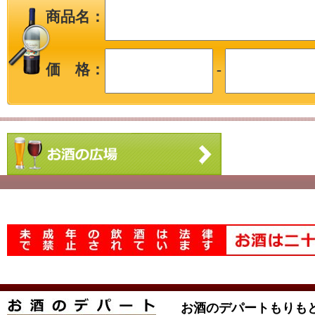
商品名：
価 格：
-
お酒のデパートもりも