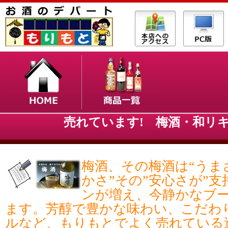
売れています! 梅酒・和リキ
梅酒、その梅酒は“うま
かさ”その”安心さが”
ンが増え、今静かなブ
ます。芳醇で豊かな味わい、こだわ
ルなど、もりもとでよく売れている