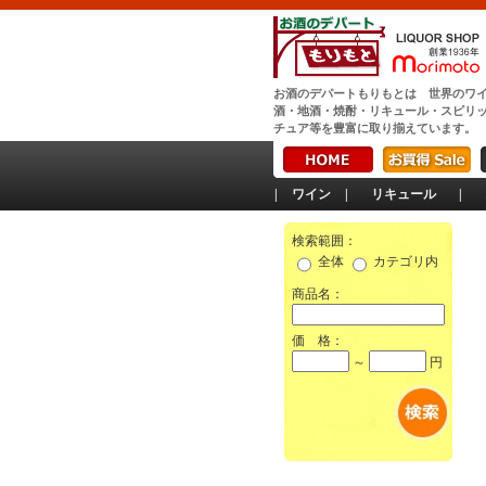
お酒のデパートもりもとは 世界のワ
酒・地酒・焼酎・リキュール・スピリ
チュア等を豊富に取り揃えています。
|
ワイン
|
リキュール
|
検索範囲：
全体
カテゴリ内
商品名：
価 格：
～
円