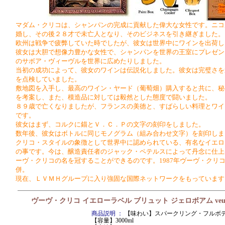
マダム・クリコは、シャンパンの完成に貢献した偉大な女性です。ニコ
婚し、その後２８才で未亡人となり、そのビジネスを引き継ぎました。
欧州は戦争で疲弊していた時でしたが、彼女は世界中にワインを出荷し
彼女は大胆で想像力豊かな女性で、シャンパンを世界の王室にプレゼン
のサボア・ヴィーヴルを世界に広めたりしました。
当初の成功によって、彼女のワインは伝説化しました。彼女は完璧さを
を点検していました。
敷地図を入手し、最高のワイン・ヤード（葡萄畑）購入すると共に、秘
を考案し、また、模造品に対しては毅然とした態度で闘いました。
８９歳で亡くなりましたが、フランスの美徳と、すばらしい料理とワイ
です。
彼女はまず、コルクに錨とＶ．Ｃ．Ｐの文字の刻印をしました。
数年後、彼女はボトルに同じモノグラム（組み合わせ文字）を刻印しま
クリコ・スタイルの象徴として世界中に認められている、有名なイエロ
の事です。今は、醸造責任者のジャック・ペテルスによって丹念に仕上
ーヴ・クリコの名を冠することができるのです。1987年ヴーヴ・クリ
併。
現在、ＬＶＭＨグループに入り強固な国際ネットワークをもっていま
ヴーヴ・クリコ イエローラベル ブリュット ジェロボアム veuve cl
商品説明 ：
【味わい】スパークリング・フルボ
【容量】3000ml