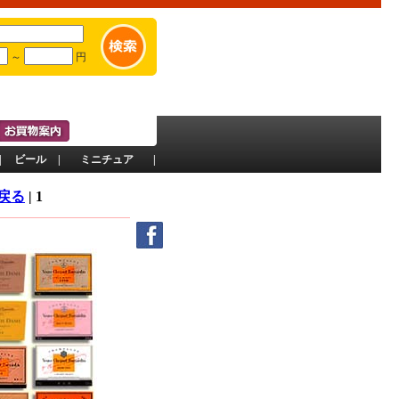
～
円
|
ビール
|
ミニチュア
|
へ戻る
| 1