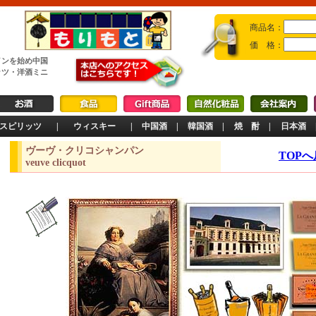
商品名：
価 格：
インを始め中国
ッツ・洋酒ミニ
スピリッツ
|
ウィスキー
|
中国酒
|
韓国酒
|
焼 酎
|
日本酒
ヴーヴ・クリコシャンパン
TOP
veuve clicquot