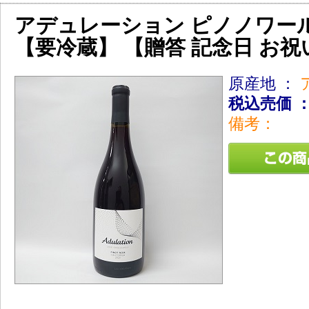
アデュレーション ピノノワール 赤
【要冷蔵】 【贈答 記念日 お
原産地 ：
税込売価 
備考：