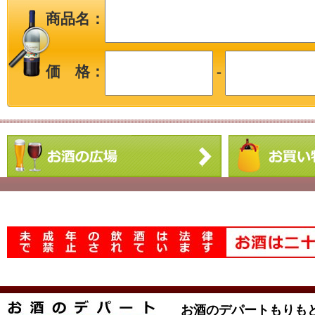
商品名：
価 格：
-
お酒のデパートもりも