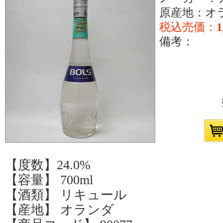
原産地：オ
税込売価：
1
備考：
【度数】24.0%
【容量】 700ml
【酒類】 リキュール
【産地】 オランダ