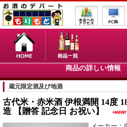
商品の詳しい情
蔵元限定酒及び地酒
古代米・赤米酒 伊根満開 14度 18
造 【贈答 記念日 お祝い】
メーカー：