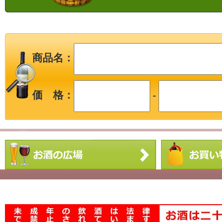
商品名：
価 格：
-