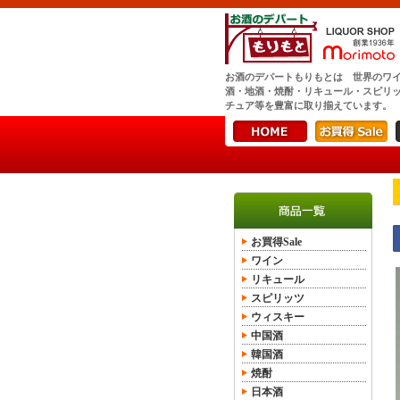
お酒のデパートもりもとは 世界のワ
酒・地酒・焼酎・リキュール・スピリ
チュア等を豊富に取り揃えています。
お買得Sale
ワイン
リキュール
スピリッツ
ウィスキー
中国酒
韓国酒
焼酎
日本酒