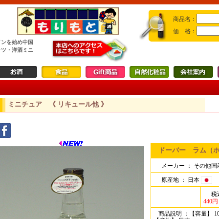
商品名：
価 格：
インを始め中国
ッツ・洋酒ミニ
ミニチュア 《 リキュール他 》
ドーバー ラム（ホ
メーカー ：
その他国
原産地 ：
日本
税
440円
商品説明 ：
【容量】 10