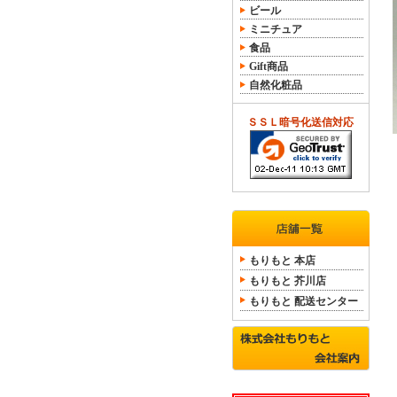
ビール
ミニチュア
食品
Gift商品
自然化粧品
ＳＳＬ暗号化送信対応
もりもと 本店
もりもと 芥川店
もりもと 配送センター