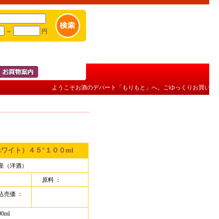
～
円
ようこそお酒のデパート「もりもと」へ。ごゆっくりお買い物を
ワイト）４５°１００ml
産（洋酒）
原料 ：
込売価 ：
0ml