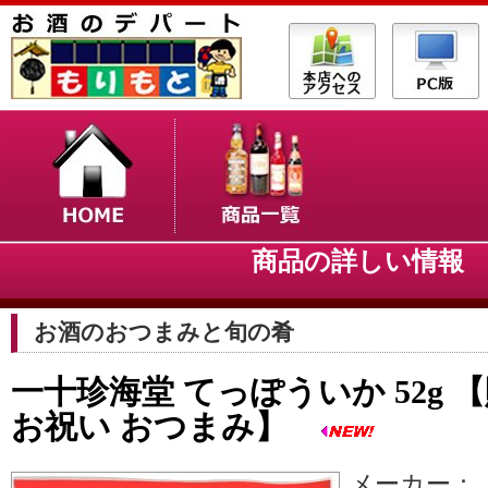
商品の詳しい情
お酒のおつまみと旬の肴
一十珍海堂 てっぽういか 52g 
お祝い おつまみ】
メーカー：