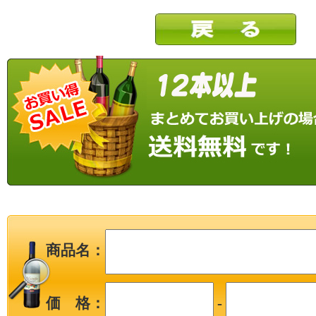
商品名：
価 格：
-