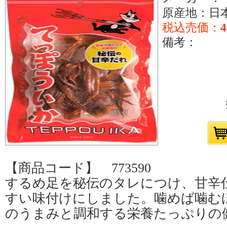
原産地：日
税込売価：
備考：
【商品コード】 773590
するめ足を秘伝のタレにつけ、甘辛
すい味付けにしました。噛めば噛む
のうまみと調和する栄養たっぷりの