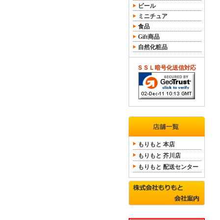
ビール
ミニチュア
食品
Gift商品
自然化粧品
ＳＳＬ暗号化送信対応
もりもと 本店
もりもと 芥川店
もりもと 配送センター