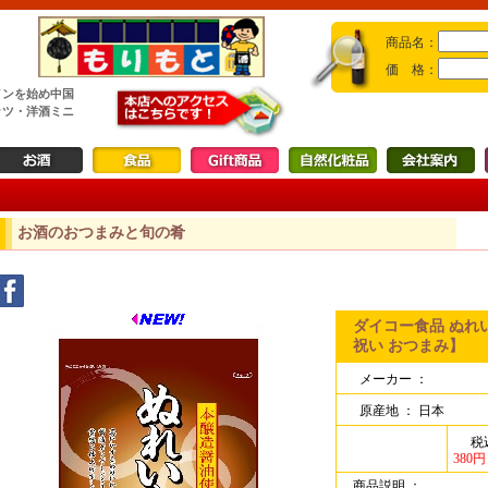
商品名：
価 格：
インを始め中国
ッツ・洋酒ミニ
お酒のおつまみと旬の肴
ダイコー食品 ぬれいか
祝い おつまみ】
メーカー ：
原産地 ：
日本
税
380円
商品説明 ：