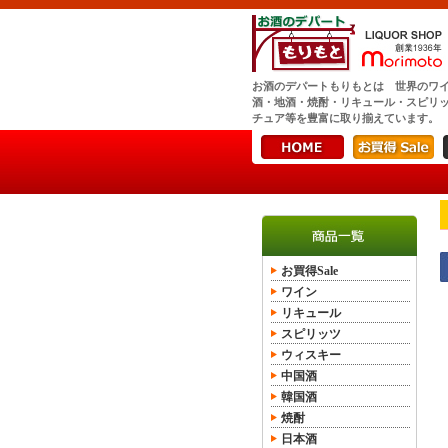
お酒のデパートもりもとは 世界のワ
酒・地酒・焼酎・リキュール・スピリ
チュア等を豊富に取り揃えています。
お買得Sale
ワイン
リキュール
スピリッツ
ウィスキー
中国酒
韓国酒
焼酎
日本酒