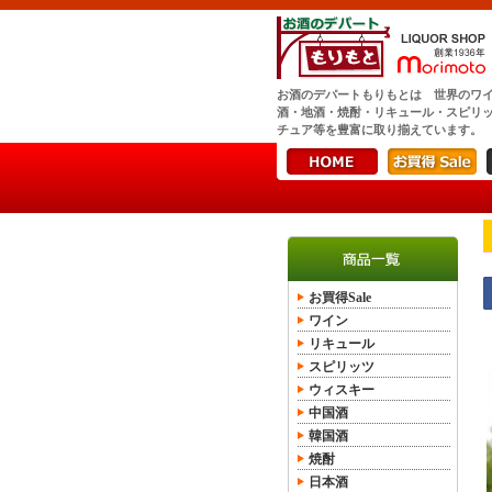
お酒のデパートもりもとは 世界のワ
酒・地酒・焼酎・リキュール・スピリ
チュア等を豊富に取り揃えています。
お買得Sale
ワイン
リキュール
スピリッツ
ウィスキー
中国酒
韓国酒
焼酎
日本酒