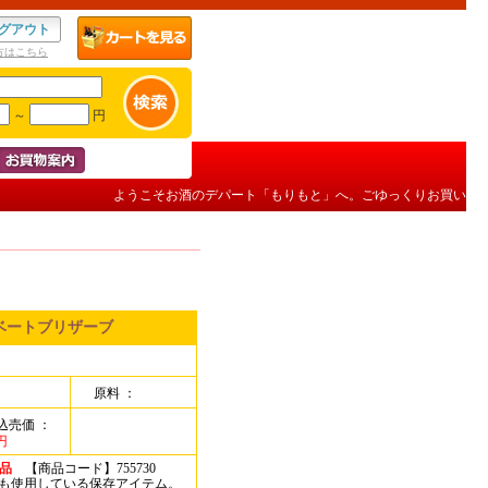
グアウト
方はこちら
～
円
ようこそお酒のデパート「もりもと」へ。ごゆっくりお買い物を
ライベートブリザーブ
原料 ：
込売価 ：
円
品
【商品コード】755730
も使用している保存アイテム。