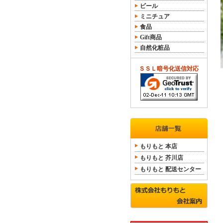
ビール
ミニチュア
食品
Gift商品
自然化粧品
ＳＳＬ暗号化送信対応
もりもと 本店
もりもと 芥川店
もりもと 配送センター