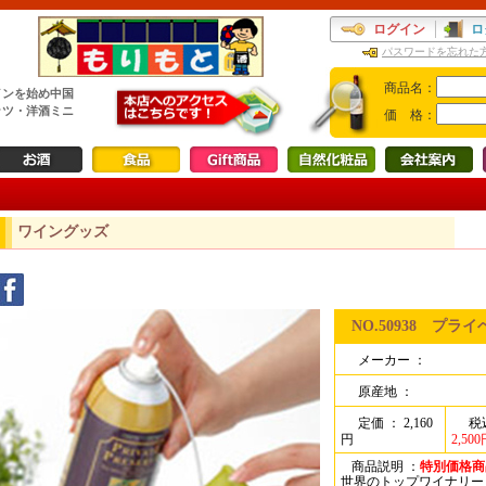
ログイン
ロ
パスワードを忘れた
商品名：
インを始め中国
ッツ・洋酒ミニ
価 格：
ワイングッズ
NO.50938 プ
メーカー ：
原産地 ：
定価 ： 2,160
税
円
2,500
商品説明 ：
特別価格商
世界のトップワイナリー