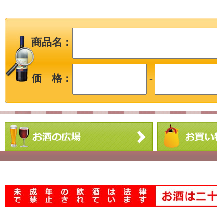
商品名：
価 格：
-