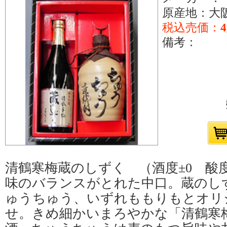
原産地：大
税込売価：
4
備考：
清鶴寒梅蔵のしずく （酒度±0 酸度
味のバランスがとれた中口。蔵のし
ゅうちゅう、いずれももりもとオリ
せ。きめ細かいまろやかな「清鶴寒