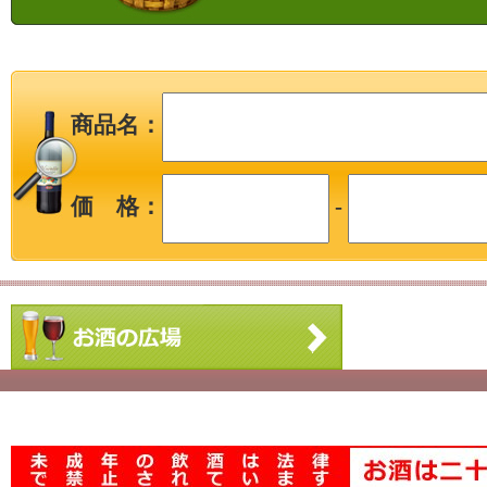
商品名：
価 格：
-