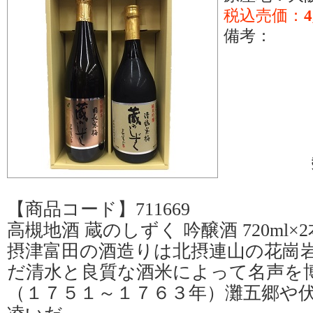
税込売価：
4
備考：
【商品コード】711669
高槻地酒 蔵のしずく 吟醸酒 720ml×2
摂津富田の酒造りは北摂連山の花崗
だ清水と良質な酒米によって名声を
（１７５１～１７６３年）灘五郷や