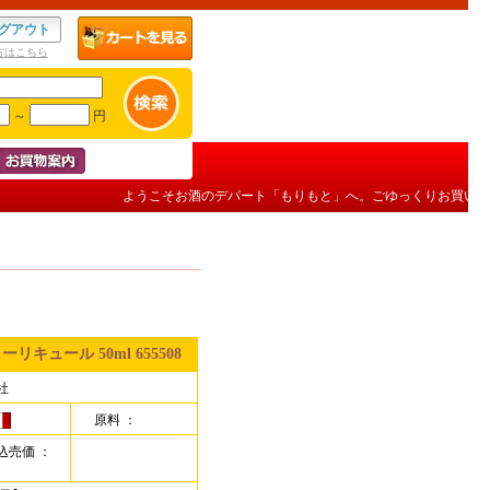
グアウト
方はこちら
～
円
ようこそお酒のデパート「もりもと」へ。ごゆっくりお買い物を
キュール 50ml 655508
社
原料 ：
込売価 ：