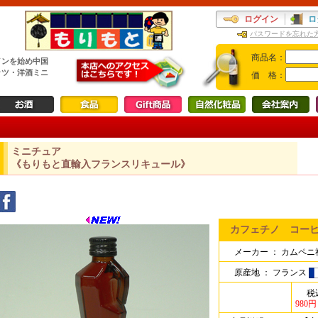
ログイン
ロ
パスワードを忘れた
商品名：
インを始め中国
ッツ・洋酒ミニ
価 格：
ミニチュア
《もりもと直輸入フランスリキュール》
カフェチノ コーヒーリ
メーカー ：
カムペニ
原産地 ：
フランス
税
980円