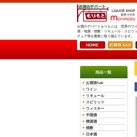
お酒のデパートもりもとは 世界のワ
酒・地酒・焼酎・リキュール・スピリ
チュア等を豊富に取り揃えています。
お買得Sale
ワイン
リキュール
スピリッツ
ウィスキー
中国酒
韓国酒
焼酎
日本酒