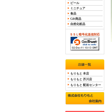
ビール
ミニチュア
食品
Gift商品
自然化粧品
ＳＳＬ暗号化送信対応
もりもと 本店
もりもと 芥川店
もりもと 配送センター