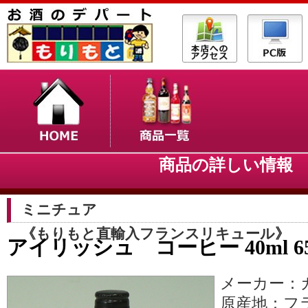
商品の詳しい情
ミニチュア
《もりもと直輸入フランスリキュール》
アイリッシュ コーヒー 40ml 6
メーカー：
原産地：フ