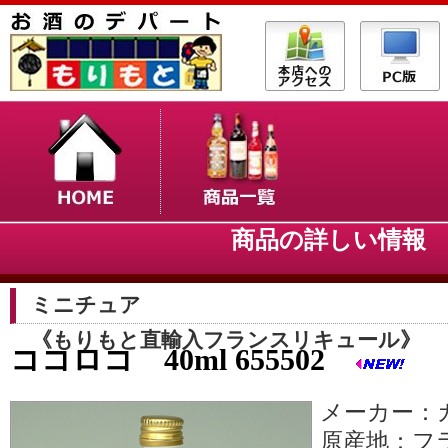
商品の詳しい情
ミニチュア
《もりもと直輸入フランスリキュール》
ココロコ 40ml 655502
メーカー：
原産地：フ