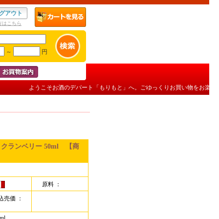
グアウト
方はこちら
～
円
ようこそお酒のデパート「もりもと」へ。ごゆっくりお買い物をお楽しみ
ランベリー 50ml 【商
原料 ：
込売価 ：
ml