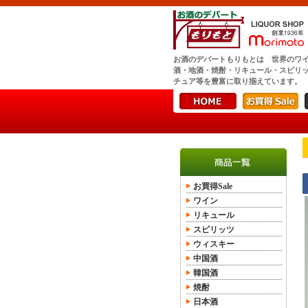
お酒のデパートもりもとは 世界のワ
酒・地酒・焼酎・リキュール・スピリ
チュア等を豊富に取り揃えています。
お買得Sale
ワイン
リキュール
スピリッツ
ウィスキー
中国酒
韓国酒
焼酎
日本酒