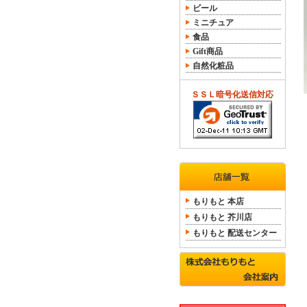
ビール
ミニチュア
食品
Gift商品
自然化粧品
ＳＳＬ暗号化送信対応
もりもと 本店
もりもと 芥川店
もりもと 配送センター