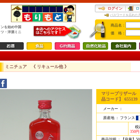
ログイン
ロ
パスワードを忘れた
商品名：
インを始め中国
ッツ・洋酒ミニ
価 格：
ミニチュア 《 リキュール他 》
マリーブリザール ク
品コード】 655139
メーカー ：
原産地 ：
フランス
税
350円
商品説明 ：
【容量】50