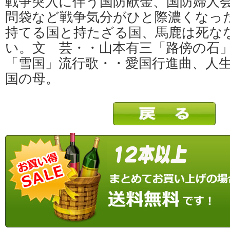
戦争突入に伴う国防献金、国防婦人
問袋など戦争気分がひと際濃くなっ
持てる国と持たざる国、馬鹿は死な
い。文 芸・・山本有三「路傍の石
「雪国」流行歌・・愛国行進曲、人
国の母。