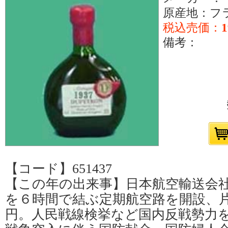
原産地：フ
税込売価：
1
備考：
【コード】651437
【この年の出来事】日本航空輸送会社
を６時間で結ぶ定期航空路を開設、
円。人民戦線検挙など国内反戦勢力