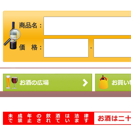
商品名：
価 格：
-