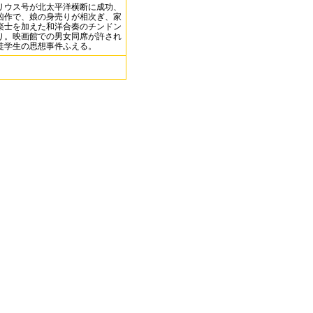
リウス号が北太平洋横断に成功、
凶作で、娘の身売りが相次ぎ、家
楽士を加えた和洋合奏のチンドン
り。映画館での男女同席が許され
徒学生の思想事件ふえる。