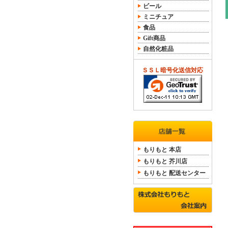
ビール
ミニチュア
食品
Gift商品
自然化粧品
ＳＳＬ暗号化送信対応
もりもと 本店
もりもと 芥川店
もりもと 配送センター