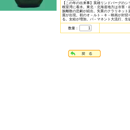
【この年の出来事】英雄リンドバーグのシ
根室湾に着水。東北・北海道地方は冷害・
族離散の悲劇が続出。失業のクラリネット
屋が出現。初のオ－ルト－キ－映画が封切
る。女給が増加。パ－マネント大流行、生
数量：