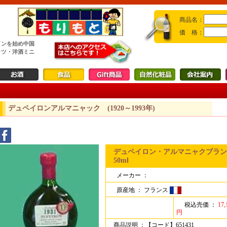
商品名：
価 格：
インを始め中国
ッツ・洋酒ミニ
デュペイロンアルマニャック (1920～1993年)
デュペイロン・アルマニャクブランデ
50ml
メーカー ：
原産地 ：
フランス
税込売価 ：
17,
円
商品説明 ：
【コード】651431