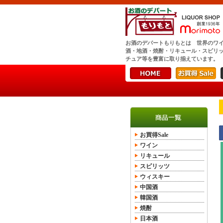
お酒のデパートもりもとは 世界のワ
酒・地酒・焼酎・リキュール・スピリ
チュア等を豊富に取り揃えています。
お買得Sale
ワイン
リキュール
スピリッツ
ウィスキー
中国酒
韓国酒
焼酎
日本酒