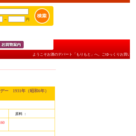
～
円
ようこそお酒のデパート「もりもと」へ。ごゆっくりお買い物を
ー 1931年（昭和6年）
原料 ：
160