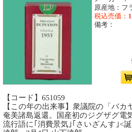
原産地：フ
税込売価：
1
備考：
【コード】651059
【この年の出来事】衆議院の「バカ
奄美諸島返還。国産初のジグザグ電
流行語に｢消費景気｣｢さいざんす｣<誕