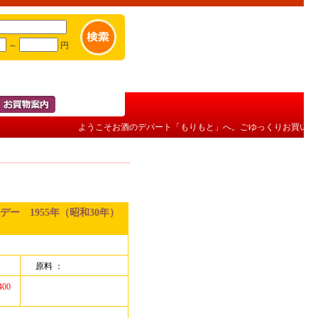
～
円
ようこそお酒のデパート「もりもと」へ。ごゆっくりお買い物を
ー 1955年（昭和30年）
原料 ：
400