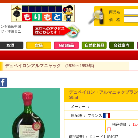
商品名：
価 格：
インを始め中国
ッツ・洋酒ミニ
デュペイロンアルマニャック (1920～1993年)
デュペイロン・アルマニャクブランデ
50ml
メーカー ：
原産地 ：
フランス
税込売価 ：
15,
円
商品説明 ：
【コード】651057