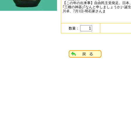
【この年の出来事】自由民主党発足。日本
｢三種の神器｣｢なんと申しましょうか｣<誕生>
川卓、7月1日-明石家さんま
数量：