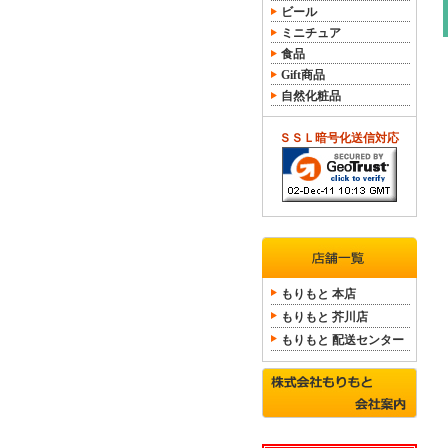
ビール
ミニチュア
食品
Gift商品
自然化粧品
ＳＳＬ暗号化送信対応
もりもと 本店
もりもと 芥川店
もりもと 配送センター