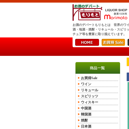
お酒のデパートもりもとは 世界のワ
酒・地酒・焼酎・リキュール・スピリ
チュア等を豊富に取り揃えています。
お買得Sale
ワイン
リキュール
スピリッツ
ウィスキー
中国酒
韓国酒
焼酎
日本酒