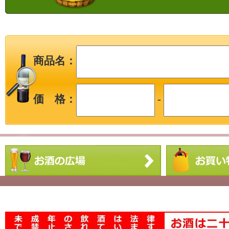
商品名：
価 格：
-