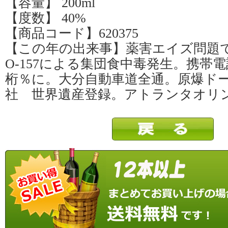
【容量】 200ml
【度数】 40%
【商品コード】620375
【この年の出来事】薬害エイズ問題
O-157による集団食中毒発生。携帯
桁％に。大分自動車道全通。原爆ド
社 世界遺産登録。アトランタオリ