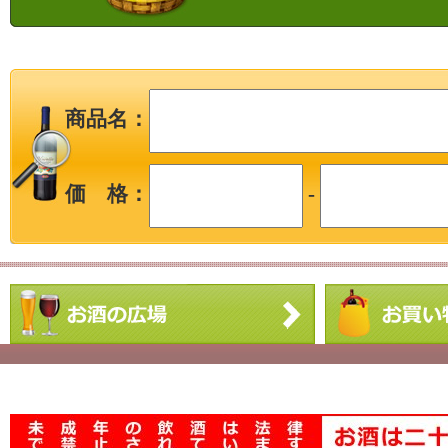
商品名：
価 格：
-