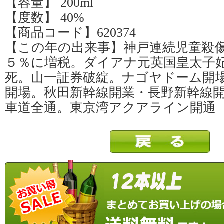
【容量】 200ml
【度数】 40%
【商品コード】620374
【この年の出来事】神戸連続児童殺
５％に増税。ダイアナ元英国皇太子
死。山一証券破綻。ナゴヤドーム開
開場。秋田新幹線開業・長野新幹線
車道全通。東京湾アクアライン開通