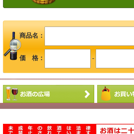
商品名：
価 格：
-