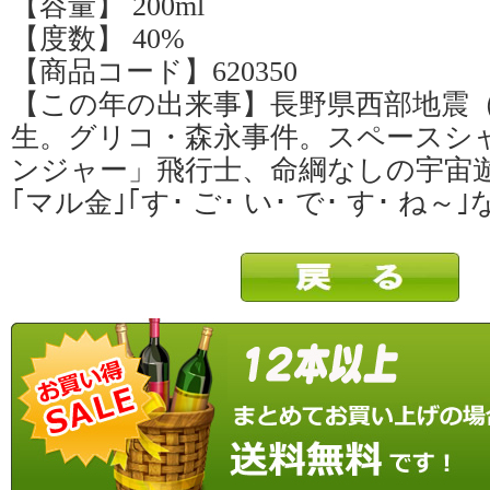
【容量】 200ml
【度数】 40%
【商品コード】620350
【この年の出来事】長野県西部地震（Ｍ
生。グリコ・森永事件。スペースシ
ンジャー」飛行士、命綱なしの宇宙
｢マル金｣｢す･ ご･ い･ で･ す･ ね～｣