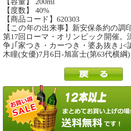
【容量】 200ml
【度数】 40%
【商品コード】620303
【この年の出来事】新安保条約の調
第17回ローマ・オリンピック開催。
争｣｢家つき・カーつき・婆あ抜き｣<誕
木瞳(女優)7月6日-旭富士(第63代横綱)