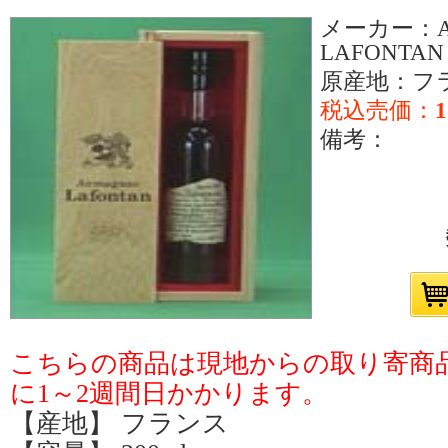
メーカー：Ar
LAFONTAN
原産地：フ
税込売価：
1
備考：
こちらの商品は現地からの取り寄商
に1～2週間日かかります。
【産地】 フランス