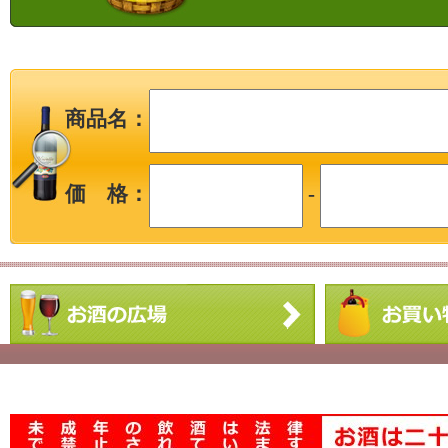
商品名：
価 格：
-