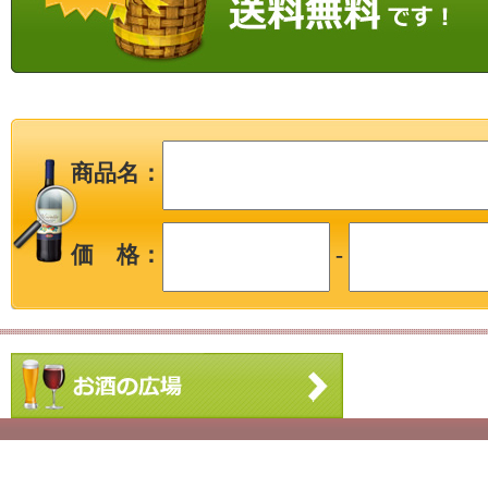
商品名：
価 格：
-