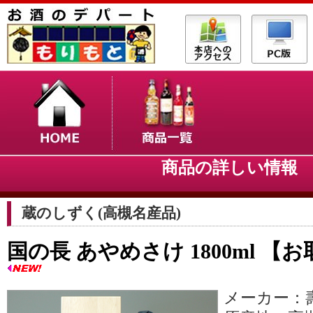
商品の詳しい情
蔵のしずく(高槻名産品)
国の長 あやめさけ 1800ml 
メーカー：