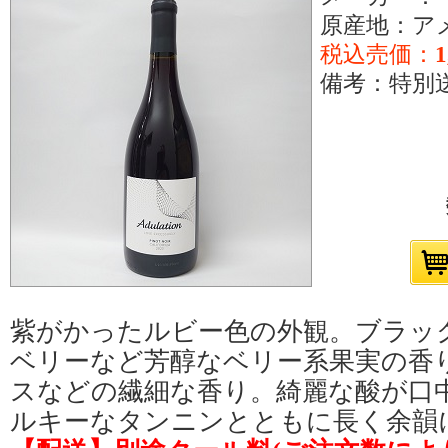
原産地：ア
税込売価：
1
備考：特別送料
紫がかったルビー色の外観。ブラッ
ベリーなど芳醇なベリー系果実の香
スなどの繊細な香り。綺麗な酸が口
ルキーなタンニンとともに長く余韻