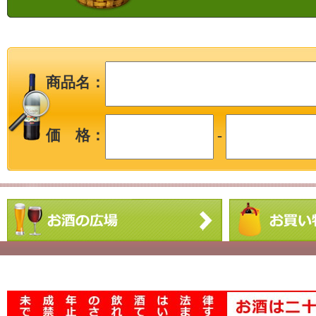
商品名：
価 格：
-