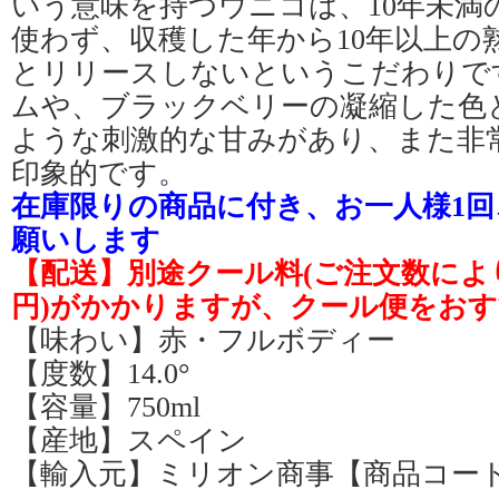
いう意味を持つウニコは、10年未満
使わず、収穫した年から10年以上の
とリリースしないというこだわりで
ムや、ブラックベリーの凝縮した色
ような刺激的な甘みがあり、また非
印象的です。
在庫限りの商品に付き、お一人様1回
願いします
【配送】別途クール料(ご注文数により3
円)がかかりますが、クール便をお
【味わい】赤・フルボディー
【度数】14.0°
【容量】750ml
【産地】スペイン
【輸入元】ミリオン商事【商品コード】4