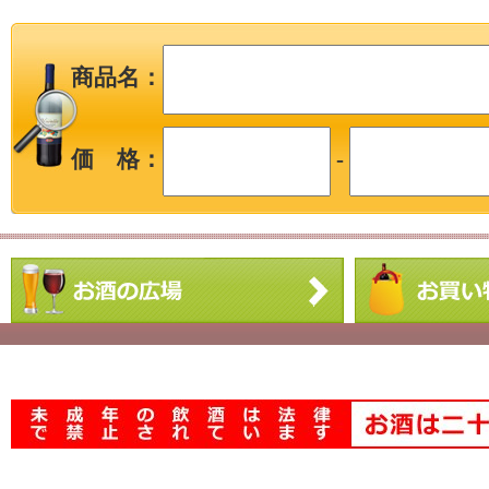
商品名：
価 格：
-