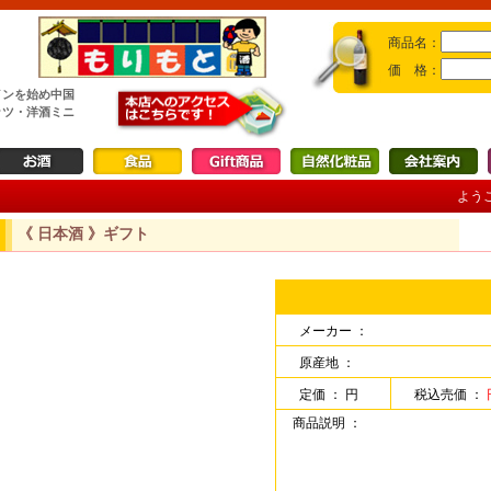
商品名：
価 格：
インを始め中国
ッツ・洋酒ミニ
ようこ
《 日本酒 》ギフト
メーカー ：
原産地 ：
定価 ： 円
税込売価 ：
商品説明 ：