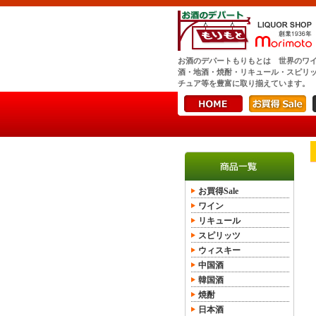
お酒のデパートもりもとは 世界のワ
酒・地酒・焼酎・リキュール・スピリ
チュア等を豊富に取り揃えています。
お買得Sale
ワイン
リキュール
スピリッツ
ウィスキー
中国酒
韓国酒
焼酎
日本酒