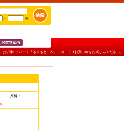
～
円
そお酒のデパート「もりもと」へ。ごゆっくりお買い物をお楽しみください。
原料 ：
円