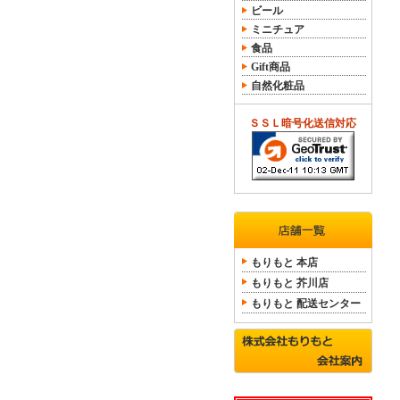
ビール
ミニチュア
食品
Gift商品
自然化粧品
ＳＳＬ暗号化送信対応
もりもと 本店
もりもと 芥川店
もりもと 配送センター