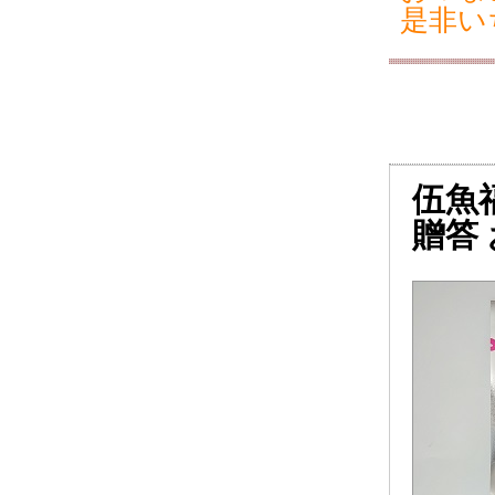
是非い
伍魚福
贈答