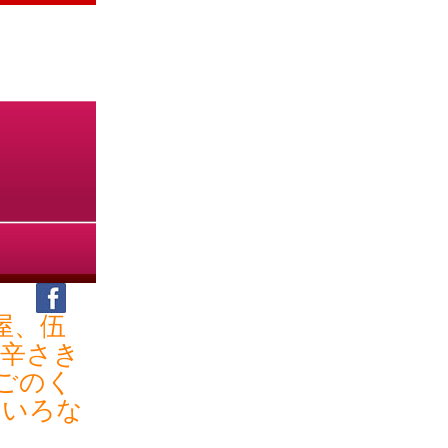
屋、伍
リ辛さき
ごのく
ろいろな