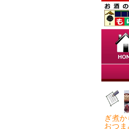
ぎ煮か
おつま