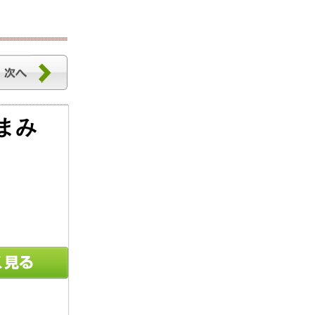
つまみ
伍魚福 S)スモーク豚タン
「（株）伍魚福」 【贈答
まみ 新年】
原