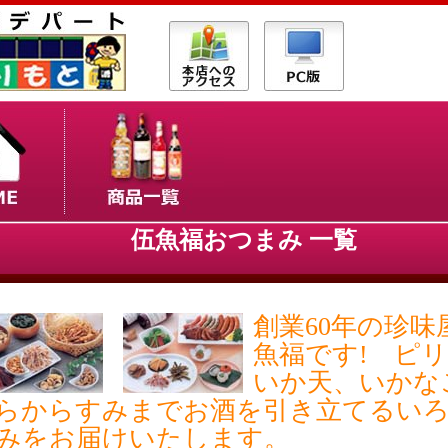
伍魚福おつまみ 一覧
創業60年の珍味
魚福です! ピ
いか天、いかな
らからすみまでお酒を引き立てるい
みをお届けいたします。