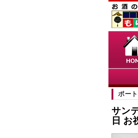
ポートワ
サンデ
日 