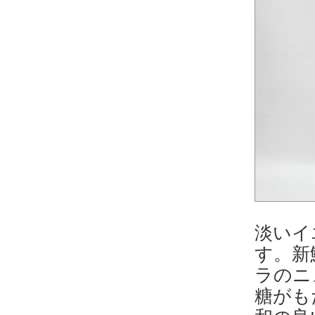
淡いイ
す。新
ラのニ
糖がも