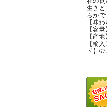
和の良
生きと
らかで
【味わい
【容量】
【産地
【輸入
ド】672