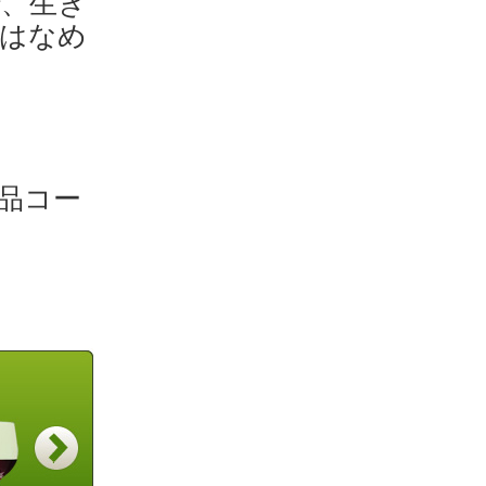
、生き
はなめ
品コー