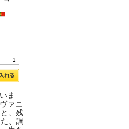
いま
ヴァニ
さと、残
れた、調