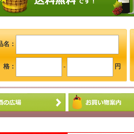
品名：
 格：
-
円