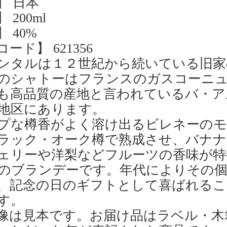
】 日本
 200ml
 40%
ード】 621356
ンタルは１２世紀から続いている旧家
のシャトーはフランスのガスコーニ
も高品質の産地と言われているバ・ア
地区にあります。
プな樽香がよく溶け出るビレネーの
ラック・オーク樽で熟成させ、バナナ
ェリーや洋梨などフルーツの香味が特
のブランデーです。年代によりその
、記念の日のギフトとして喜ばれるこ
す。
像は見本です。お届け品はラベル・木