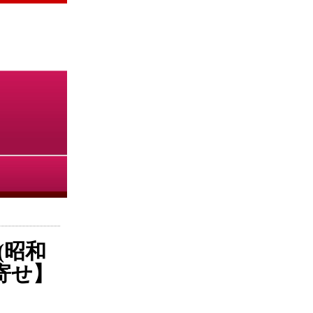
(昭和
り寄せ】