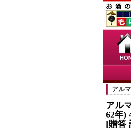
アルマ
アルマ
62年)
[贈答