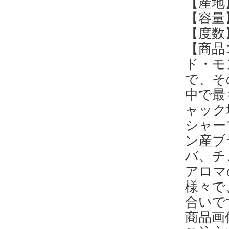
【産地
【容量】
【度数】
【商品コ
ド・モ
で、そ
中で最
ャック
シャー
ン産ブ
バ、チ
アロマ
様々で
合いで
商品画