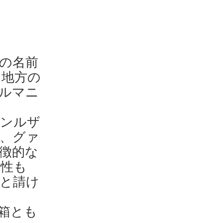
の名前
ュ地方の
ルマニ
モンルザ
、グァ
徴的な
個性も
と請け
箱とも