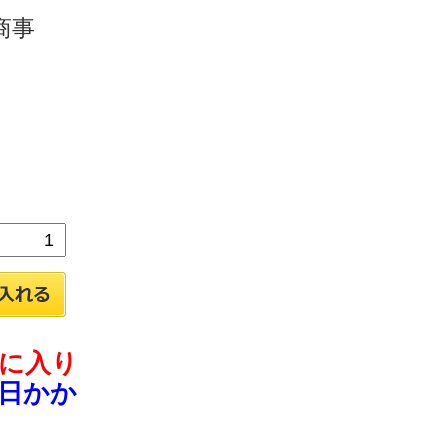
商事
に入り
日かか