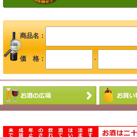
商品名：
価 格：
-