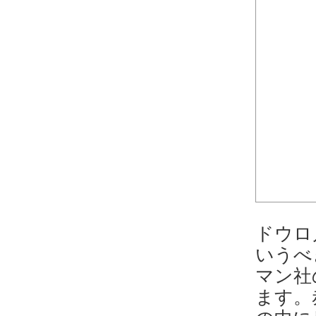
ドウロ
いうべ
マン社
ます。