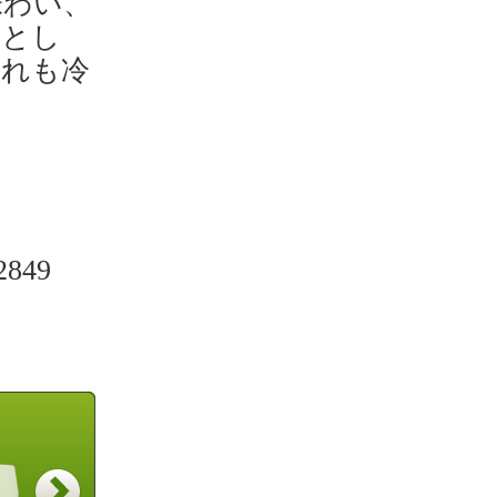
味わい、
ンとし
これも冷
49