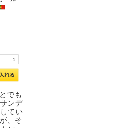
とでも
サンデ
立してい
が、そ