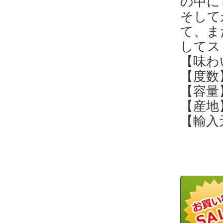
の中に
そして
て、ま
してス
【味わ
【度数】
【容量】
【産地
【輸入