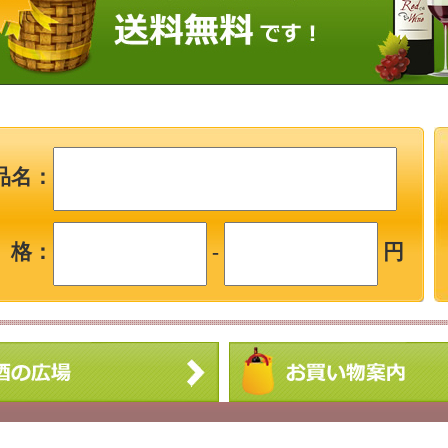
品名：
 格：
-
円