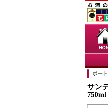
ポートワ
サンデ
750